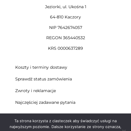
Jeziorki, ul. Ukośna 1
64-810 Kaczory
NIP 7642674057
REGON 365440532
KRS 0000637289
Koszty i terminy dostawy
Sprawdź status zamówienia
Zwroty i reklamacje
Najczęściej zadawane pytania
© 2024 – SDN sp. z o.o.
Ta strona korzysta z ciasteczek aby świadczyć usługi na
najwyższym poziomie. Dalsze korzystanie ze strony oznacza,