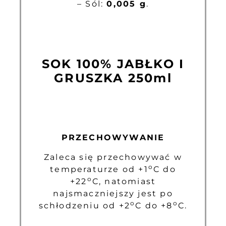
– Sól:
0,005 g
.
SOK 100% JABŁKO I
GRUSZKA 250ml
PRZECHOWYWANIE
Zaleca się przechowywać w
o
temperaturze od +1
C do
o
+22
C, natomiast
najsmaczniejszy jest po
o
o
schłodzeniu od +2
C do +8
C.