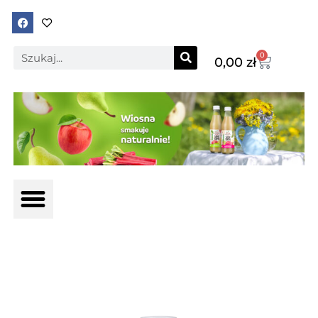
0
0,00
zł